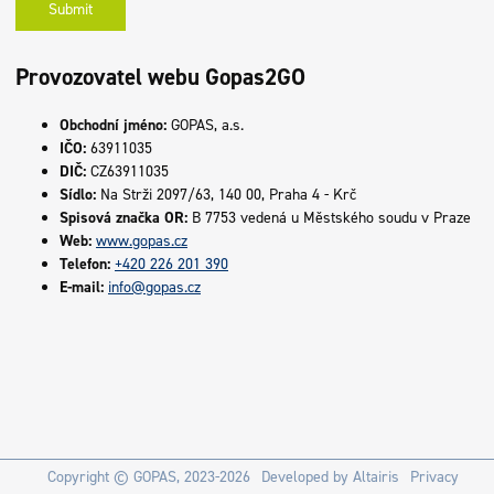
Provozovatel webu Gopas2GO
Obchodní jméno:
GOPAS, a.s.
IČO:
63911035
DIČ:
CZ63911035
Sídlo:
Na Strži 2097/63, 140 00, Praha 4 - Krč
Spisová značka OR:
B 7753 vedená u Městského soudu v Praze
Web:
www.gopas.cz
Telefon:
+420 226 201 390
E-mail:
info@gopas.cz
Copyright ©
GOPAS
, 2023-2026
Developed by
Altairis
Privacy