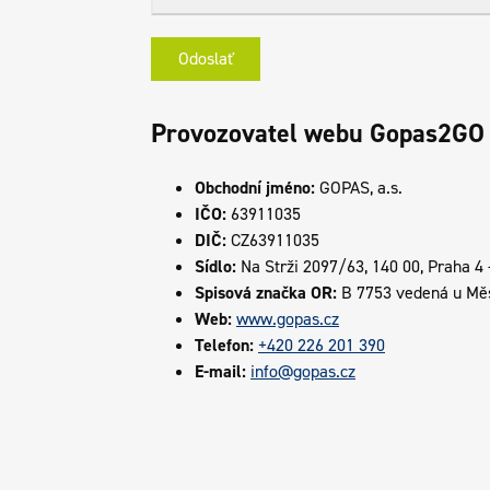
Provozovatel webu Gopas2GO
Obchodní jméno:
GOPAS, a.s.
IČO:
63911035
DIČ:
CZ63911035
Sídlo:
Na Strži 2097/63, 140 00, Praha 4 
Spisová značka OR:
B 7753 vedená u Měs
Web:
www.gopas.cz
Telefon:
+420 226 201 390
E-mail:
info@gopas.cz