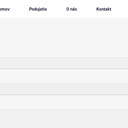
omov
Podujatia
O nás
Kontakt