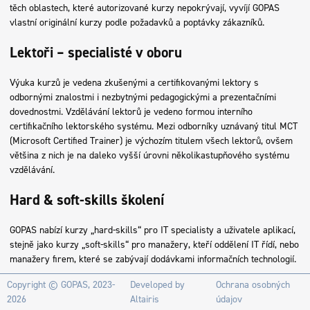
těch oblastech, které autorizované kurzy nepokrývají, vyvíjí GOPAS
vlastní originální kurzy podle požadavků a poptávky zákazníků.
Lektoři – specialisté v oboru
Výuka kurzů je vedena zkušenými a certifikovanými lektory s
odbornými znalostmi i nezbytnými pedagogickými a prezentačními
dovednostmi. Vzdělávání lektorů je vedeno formou interního
certifikačního lektorského systému. Mezi odborníky uznávaný titul MCT
(Microsoft Certified Trainer) je výchozím titulem všech lektorů, ovšem
většina z nich je na daleko vyšší úrovni několikastupňového systému
vzdělávání.
Hard & soft-skills školení
GOPAS nabízí kurzy „hard-skills“ pro IT specialisty a uživatele aplikací,
stejně jako kurzy „soft-skills“ pro manažery, kteří oddělení IT řídí, nebo
manažery firem, které se zabývají dodávkami informačních technologií.
Copyright ©
GOPAS
, 2023-
Developed by
Ochrana osobných
2026
Altairis
údajov